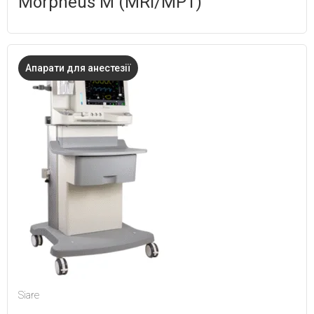
Morpheus M (MRI/МРТ)
Апарати для анестезії
Siare