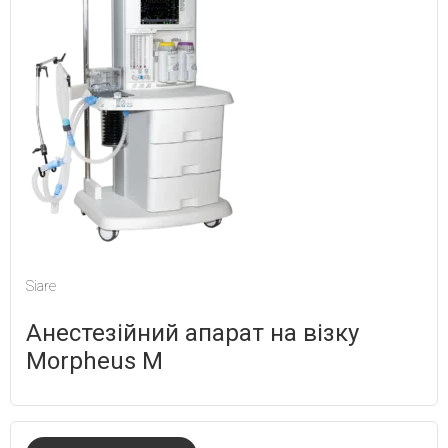
Siare
Анестезійний апарат на візку
Morpheus M