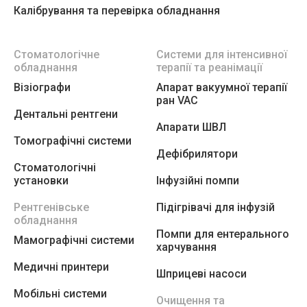
Калібрування та перевірка обладнання
Стоматологічне
Системи для інтенсивної
обладнання
терапії та реанімації
Візіографи
Апарат вакуумної терапії
ран VAC
Дентальні рентгени
Апарати ШВЛ
Томографічні системи
Дефібрилятори
Стоматологічні
установки
Інфузійні помпи
Рентгенівське
Підігрівачі для інфузій
обладнання
Помпи для ентерального
Мамографічні системи
харчування
Медичні принтери
Шприцеві насоси
Мобільні системи
Очищення та