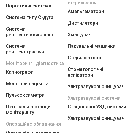
стерилізація
Портативні системи
Амальгаматори
Система типу С-дуга
Дистилятори
Системи
рентгенгеноскопічні
Змащувачі
Системи
Пакувальні машинки
рентгенографічні
Стерилізатори
Моніторинг і діагностика
Стоматологічні
Капнографи
аспіратори
Монітори пацієнта
Ультразвукові очищувачі
Пульсоксиметри
Ультразвукові системи
Центральна станція
Стаціонарні УЗД системи
моніторингу
Ультразвукові очищувачі
Операційне обладнання
Операційні світильники