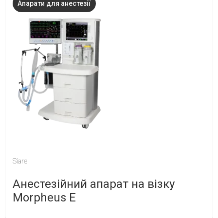
Апарати для анестезії
Siare
Анестезійний апарат на візку
Morpheus E