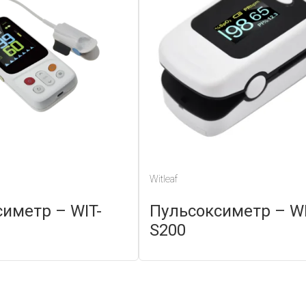
Witleaf
иметр – WIT-
Пульсоксиметр – WI
S200