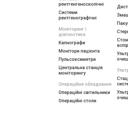
рентгенгеноскопічні
Дист
Системи
Змащ
рентгенографічні
Паку
Моніторинг і
Стер
діагностика
Стом
Капнографи
аспі
Монітори пацієнта
Ульт
очищ
Пульсоксиметри
Центральна станція
Ульт
моніторингу
Стац
сист
Операційне обладнання
Ульт
Операційні світильники
очищ
Операційні столи