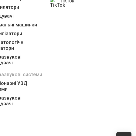
TikTok
илятори
увачі
вальні машинки
илізатори
атологічні
ратори
развукові
увачі
развукові системи
іонарні УЗД
еми
развукові
увачі