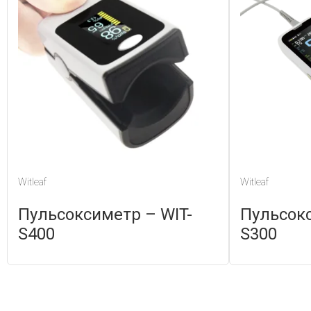
Witleaf
Witleaf
Пульсоксиметр – WIT-
Пульсокс
S400
S300