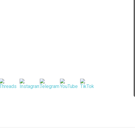
ліфіковану
ю від наших