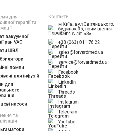
Контакти
еми для
сивної терапії та
м.Київ, вул.Світлицького,
імації
будинок 35, приміщення
108/4 в літ. «З»
ат вакуумної
ії ран VAC
+38 (063) 811 76 22
ати ШВЛ
sales@forvardmed.ua
брилятори
service@forvardmed.ua
зійні помпи
Facebook
рівачі для інфузій
LinkedIn
и для
рального
Threads
ування
Instagram
цеві насоси
Telegram
ення та
илізація
YouTube
ьгаматори