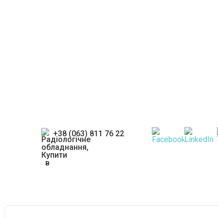
Отримай ква
консультаці
експертів
+38 (063) 811 76 22