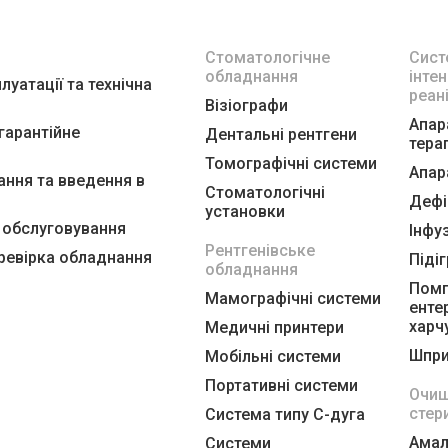
Стоматологічне
Сист
обладнання
інтен
луатації та технічна
реан
Візіографи
Апар
ягарантійне
Дентальні рентгени
терап
Томографічні системи
Апар
ння та введення в
Стоматологічні
Дефі
установки
е обслуговування
Інфу
Рентгенівське
еревірка обладнання
Підіг
обладнання
Помп
Мамографічні системи
енте
харч
Медичні принтери
Шпри
Мобільні системи
Портативні системи
Очищ
стер
Система типу С-дуга
Амал
Системи