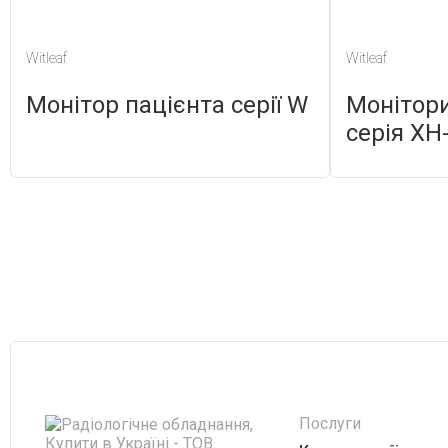
Witleaf
Witleaf
Монітор пацієнта серії W
Монітори
серія XH
Послуги