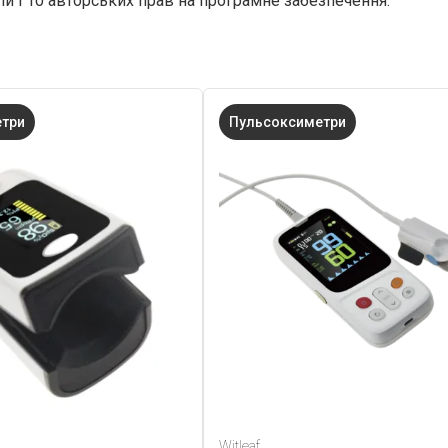
ій і 10 авторських прав на програмне забезпечення.
етри
Пульсоксиметри
Witleaf