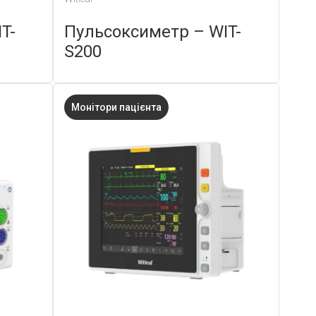
T-
Пульсоксиметр – WIT-
S200
Монітори пацієнта