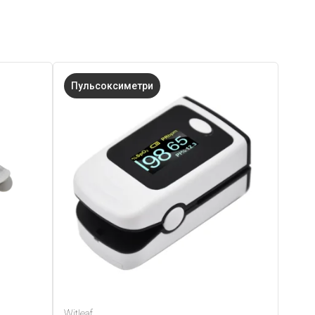
Пульсоксиметри
Witleaf