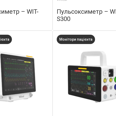
иметр – WIT-
Пульсоксиметр – WI
S300
ієнта
Монітори пацієнта