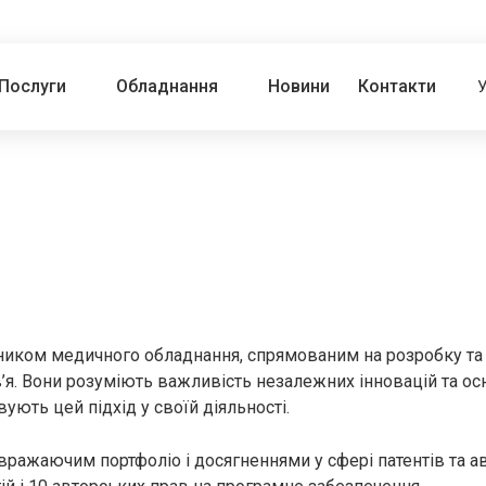
Послуги
Обладнання
Новини
Контакти
обником медичного обладнання, спрямованим на розробку т
в’я. Вони розуміють важливість незалежних інновацій та ос
ують цей підхід у своїй діяльності.
 вражаючим портфоліо і досягненнями у сфері патентів та а