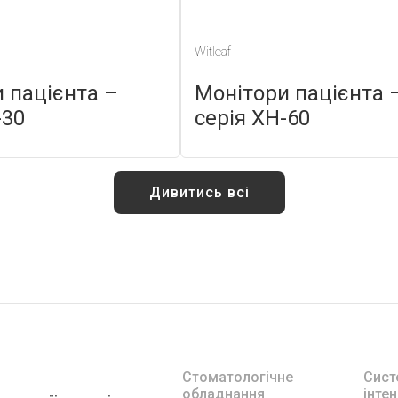
Witleaf
 пацієнта –
Монітори пацієнта 
-30
серія XH-60
Дивитись всі
Стоматологічне
Сист
обладнання
інтен