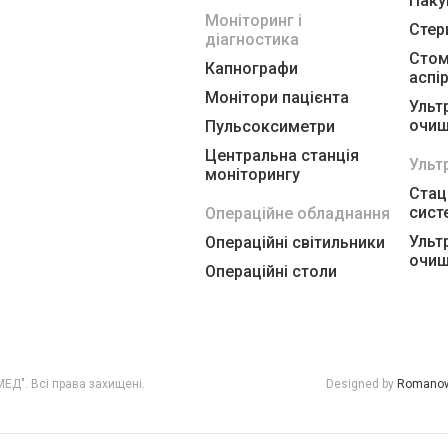
Паку
Моніторинг і
Стер
діагностика
Стом
Капнографи
аспі
Монітори пацієнта
Ульт
очищ
Пульсоксиметри
Центральна станція
Ульт
моніторингу
Стац
сист
Операційне обладнання
Ульт
Операційні світильники
очищ
Операційні столи
ЕД". Всі права захищені.
Designed by
Romanow