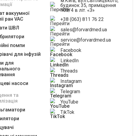
м.Київ, вул.Світлицького,
імації
будинок 35, приміщення
108/4 в літ. «З»
ат вакуумної
ії ран VAC
+38 (063) 811 76 22
ати ШВЛ
sales@forvardmed.ua
брилятори
service@forvardmed.ua
зійні помпи
Facebook
рівачі для інфузій
LinkedIn
и для
рального
Threads
ування
Instagram
цеві насоси
Telegram
ення та
илізація
YouTube
ьгаматори
TikTok
илятори
увачі