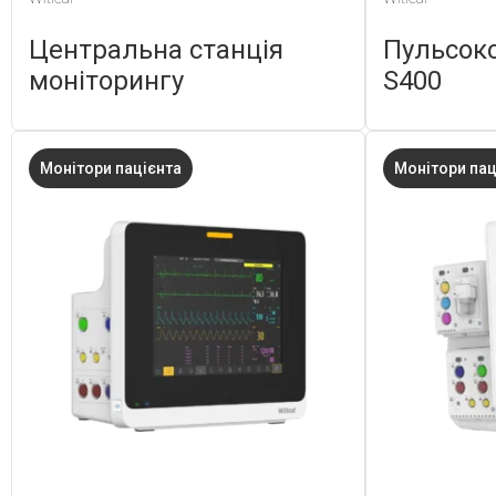
Центральна станція
Пульсокс
моніторингу
S400
Монітори пацієнта
Монітори пац