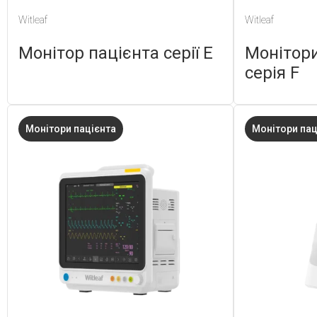
Witleaf
Witleaf
Монітор пацієнта серії Е
Монітори
серія F
Монітори пацієнта
Монітори пац