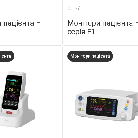
Witleaf
 пацієнта –
Монітори пацієнта 
серія F1
ієнта
Монітори пацієнта