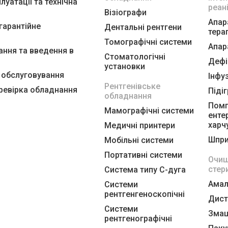
луатації та технічна
реан
Візіографи
Апар
ягарантійне
Дентальні рентгени
терап
Томографічні системи
Апар
ння та введення в
Стоматологічні
Дефі
установки
е обслуговування
Інфу
Рентгенівське
еревірка обладнання
Підіг
обладнання
Помп
Мамографічні системи
енте
харч
Медичні принтери
Шпри
Мобільні системи
Портативні системи
Очищ
стер
Система типу С-дуга
Амал
Системи
рентгенгеноскопічні
Дист
Системи
Змащ
рентгенографічні