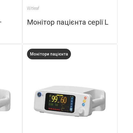
Witleaf
–
Монітор пацієнта серії L
Монітори пацієнта