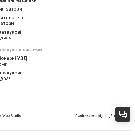
вальні машинки
илізатори
атологічні
ратори
развукові
увачі
развукові системи
іонарні УЗД
еми
развукові
увачі
 Web Studio
Політика конфіденційності