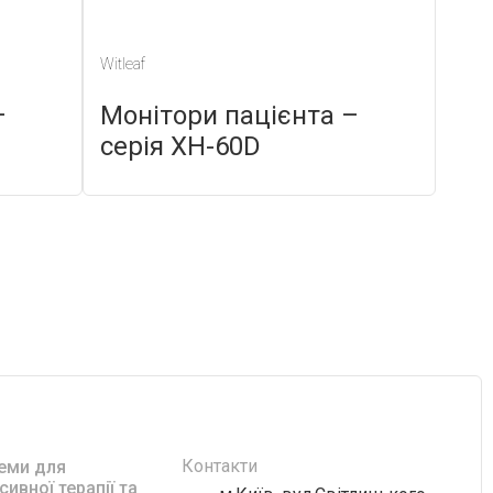
Witleaf
–
Монітори пацієнта –
серія XH-60D
Контакти
еми для
сивної терапії та