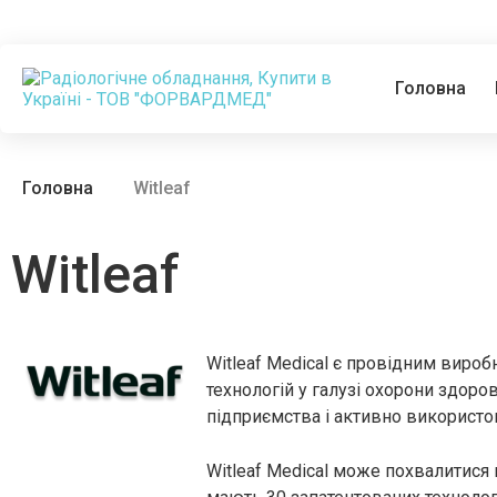
Головна
Головна
Witleaf
Witleaf
Witleaf Medical є провідним вир
технологій у галузі охорони здоро
підприємства і активно використов
Witleaf Medical може похвалитися