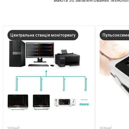
мають 30 запатентованих технолог
Центральна станція моніторингу
Пульсоксим
Witleaf
Witleaf